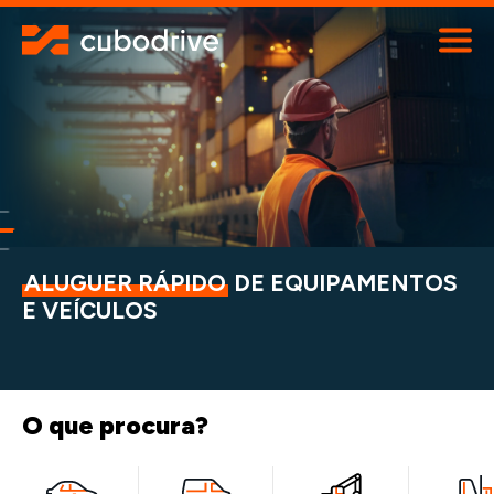
ALUGUER
Viaturas
Máquinas
Contentores
Transportes especiais
Contactos
800 919 670
ALUGUER RÁPIDO
DE EQUIPAMENTOS
E VEÍCULOS
O que procura?