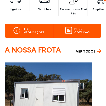
Ligeiros
Carrinhas
Escavadoras e Mini
Empilhad
Pás
PEDIR
PEDIR
INFORMAÇÕES
COTAÇÃO
A NOSSA FROTA
VER TODOS