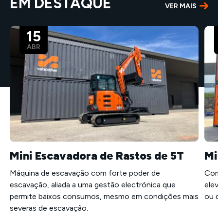
EM DESTAQUE
VER MAIS
15
ABR
Mini Escavadora de Rastos de 5T
Mi
Máquina de escavação com forte poder de
Com
escavação, aliada a uma gestão electrónica que
ele
permite baixos consumos, mesmo em condições mais
ou 
severas de escavação.