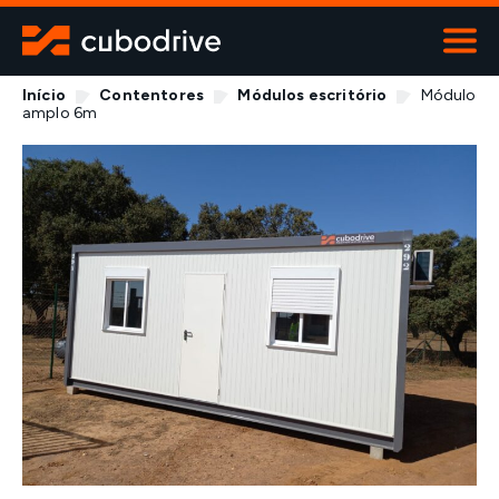
Início
Contentores
Módulos escritório
Módulo
ALUGUER
amplo 6m
Viaturas
Máquinas
Contentores
Transportes especiais
Contactos
800 919 670