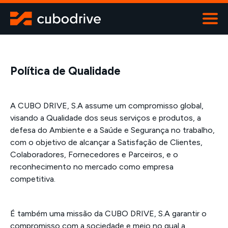
ALUGUER
Viaturas
Máquinas
Política de Qualidade
Contentores
Transportes especiais
A CUBO DRIVE, S.A assume um compromisso global,
Contactos
visando a Qualidade dos seus serviços e produtos, a
800 919 670
defesa do Ambiente e a Saúde e Segurança no trabalho,
com o objetivo de alcançar a Satisfação de Clientes,
Colaboradores, Fornecedores e Parceiros, e o
reconhecimento no mercado como empresa
competitiva.
É também uma missão da CUBO DRIVE, S.A garantir o
compromisso com a sociedade e meio no qual a