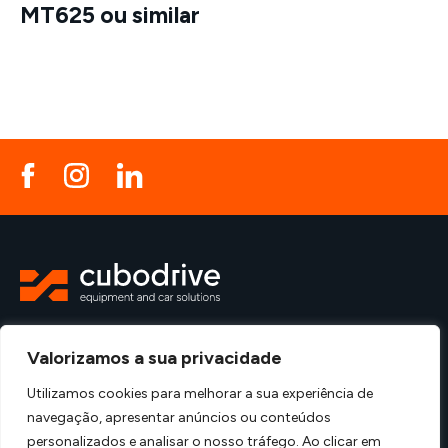
MT625 ou similar
Política de Privacidade
Política de Qualidade
Valorizamos a sua privacidade
Utilizamos cookies para melhorar a sua experiência de
Criado por
navegação, apresentar anúncios ou conteúdos
personalizados e analisar o nosso tráfego. Ao clicar em
© Cubo Drive – Aluguer de equipamentos e veículos 2026 - Todos os direitos