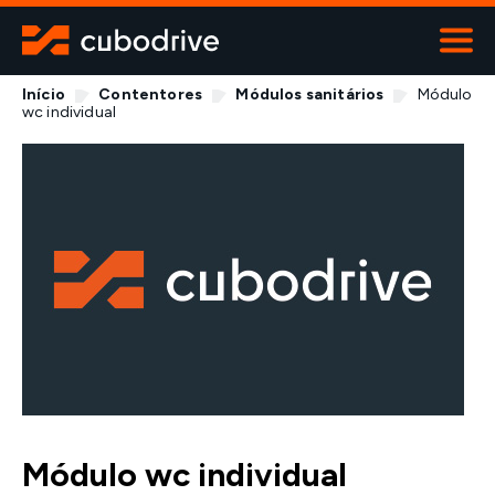
Início
Contentores
Módulos sanitários
Módulo
ALUGUER
wc individual
Viaturas
Máquinas
Contentores
Transportes especiais
Contactos
800 919 670
Módulo wc individual