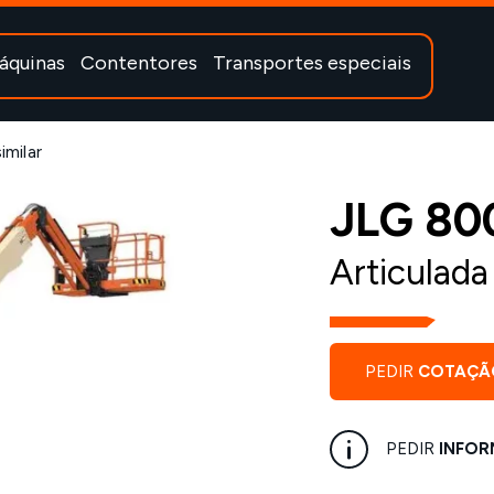
áquinas
Contentores
Transportes especiais
milar
JLG 800
Articulad
PEDIR
COTAÇÃ
PEDIR
INFOR