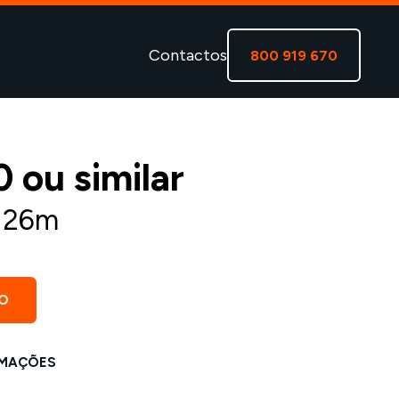
Contactos
800 919 670
 ou similar
a 26m
O
MAÇÕES