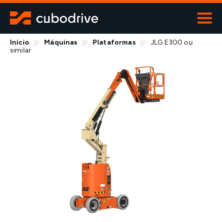
Início
Máquinas
Plataformas
JLG E300 ou
ALUGUER
similar
Viaturas
Máquinas
Contentores
Transportes especiais
Contactos
800 919 670