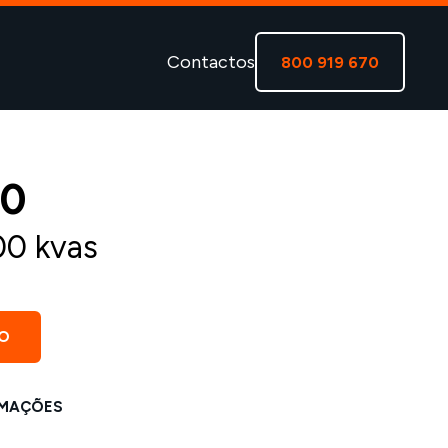
Contactos
800 919 670
00
00 kvas
O
MAÇÕES