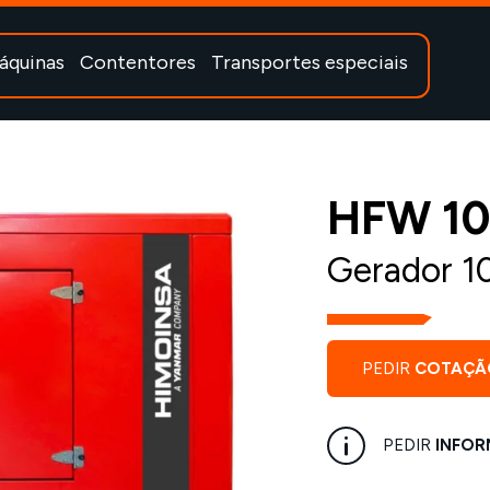
áquinas
Contentores
Transportes especiais
HFW 1
Gerador 1
PEDIR
COTAÇÃ
PEDIR
INFOR