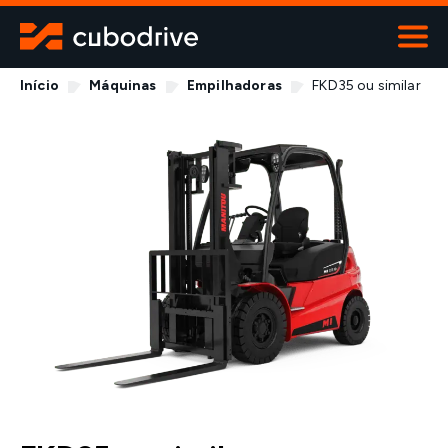
Início
Máquinas
Empilhadoras
FKD35 ou similar
ALUGUER
Viaturas
Máquinas
Contentores
Transportes especiais
Contactos
800 919 670