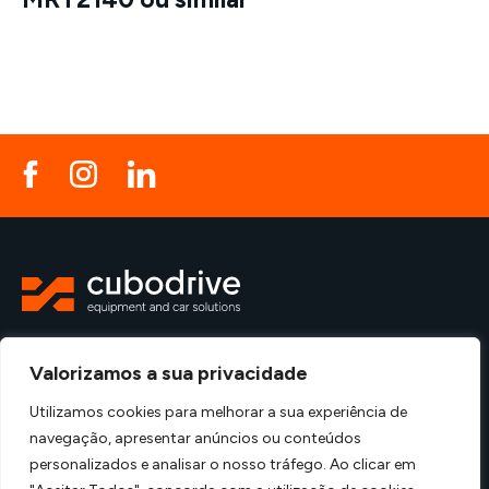
Política de Privacidade
Política de Qualidade
Valorizamos a sua privacidade
Utilizamos cookies para melhorar a sua experiência de
Criado por
navegação, apresentar anúncios ou conteúdos
personalizados e analisar o nosso tráfego. Ao clicar em
© Cubo Drive – Aluguer de equipamentos e veículos 2026 - Todos os direitos
reservados